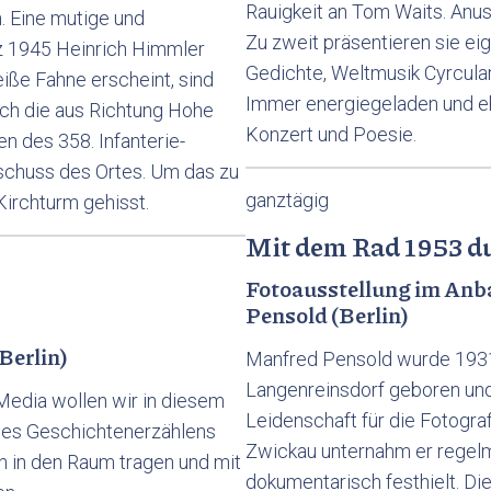
Rauigkeit an Tom Waits. Anus
n. Eine mutige und
Zu zweit präsentieren sie ei
rz 1945 Heinrich Himmler
Gedichte, Weltmusik Cyrculart
iße Fahne erscheint, sind
Immer energiegeladen und ehr
rch die aus Richtung Hohe
Konzert und Poesie.
 des 358. Infanterie-
eschuss des Ortes. Um das zu
ganztägig
irchturm gehisst.
Mit dem Rad 1953 d
Fotoausstellung im Anb
Pensold (Berlin)
Berlin)
Manfred Pensold wurde 1931
Langenreinsdorf geboren und
 Media wollen wir in diesem
Leidenschaft für die Fotogra
 des Geschichtenerzählens
Zwickau unternahm er regelmä
n in den Raum tragen und mit
dokumentarisch festhielt. Die